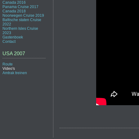
Canada 2016
Panama Cruise 2017
Canada 2018
Noorwegen Cruise 2019
Baltische staten Cruise
2022
Northern Isles Cruise
2023
Gastenboek
Contact
USA 2007
Route
Video's
Amtrak treinen