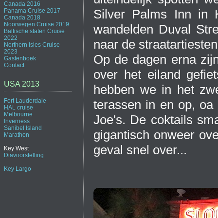
Canada 2016
Silver Palms Inn in
Panama Cruise 2017
Canada 2018
Noorwegen Cruise 2019
wandelden Duval Street
Baltische staten Cruise
2022
naar de straatartiest
Northern Isles Cruise
2023
Op de dagen erna zij
Gastenboek
Contact
over het eiland gefi
USA 2013
hebben we in het zwe
terassen in en op, oa 
Fort Lauderdale
HAL cruise
Melbourne
Joe's. De coktails s
Inverness
Sanibel Island
gigantisch onweer ove
Marathon
geval snel over...
Key West
Diavoorstelling
Key Largo