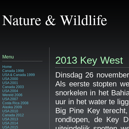
Nature & Wildlife
Menu
2013 Key West
Home
Canada 1998
Dinsdag 26 november
USA & Canada 1999
USA 2000
Als eerste stopten 
USA 2001
Canada 2003
snorkelen in het Bah
USA 2004
Wereld 2006
USA 2007
uur in het water te l
Costa Rica 2008
Alaska 2009
Big Pine Key terecht
USA 2010
Canada 2012
rondlopen, de Key D
USA 2013
USA 2014
uiteindelijk spotten 
USA 2015